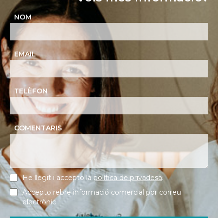
NOM
EMAIL
TELÈFON
COMENTARIS
He llegit i accepto la
política de privadesa
.
Accepto rebre informació comercial por correu
electrònic