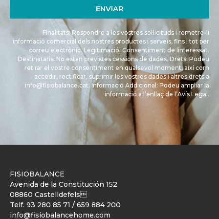
ENVIAR
Finalitats: Respondre a les vostres sol·licituds i remetre-li
informació comercial dels nostres productes i serveis, fins i tot per
correu electrònic. Legitimació: Consentiment de linteressat.
Destinataris: No estan previstes cessions de dades. Drets: Podeu
retirar el vostre consentiment en qualsevol moment, així com
accedir, rectificar, suprimir les vostres dades i altres drets a
info@fisiobalance.cat. Informació Addicional: Podeu ampliar la
informació a l’enllaç de l’
Avís Legal
.
FISIOBALANCE
Avenida de la Constitución 152
08860 Castelldefels
Telf.
93 280 85 71
/
659 884 200
info@fisiobalancehome.com